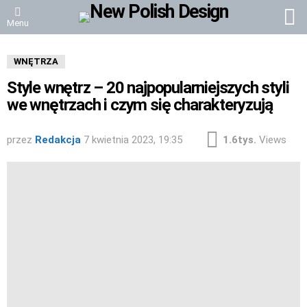
S
Menu
WNĘTRZA
Style wnętrz – 20 najpopularniejszych styli
we wnętrzach i czym się charakteryzują
przez
Redakcja
7 kwietnia 2023, 19:35
1.6tys.
Views