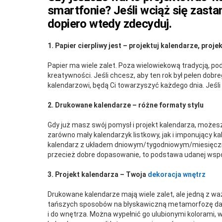
smartfonie? Jeśli wciąż się zasta
dopiero wtedy zdecyduj.
1.
Papier cierpliwy jest – projektuj kalendarze, projek
Papier ma wiele zalet. Poza wielowiekową tradycją, pod
kreatywności. Jeśli chcesz, aby ten rok był pełen dobreg
kalendarzowi, będą Ci towarzyszyć każdego dnia. Jeśl
2. Drukowane kalendarze – różne formaty stylu
Gdy już masz swój pomysł i projekt kalendarza, możesz
zarówno mały kalendarzyk listkowy, jak i imponujący k
kalendarz z układem dniowym/tygodniowym/miesięcznym
przecież dobre dopasowanie, to podstawa udanej wsp
3. Projekt kalendarza – Twoja
dekoracja wnętrz
Drukowane kalendarze mają wiele zalet, ale jedną z waż
tańszych sposobów na błyskawiczną metamorfozę dan
i do wnętrza. Można wypełnić go ulubionymi kolorami,