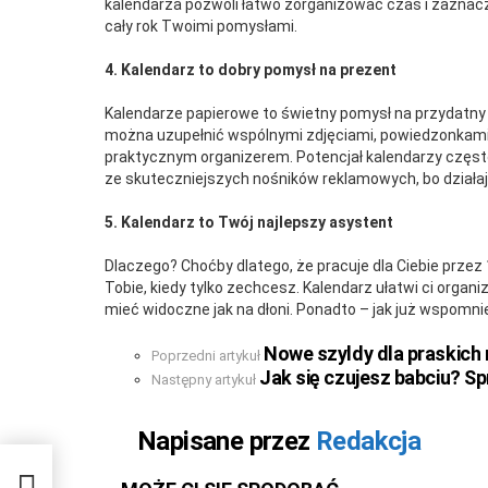
kalendarza pozwoli łatwo zorganizować czas i zaznacz
cały rok Twoimi pomysłami.
4. Kalendarz to dobry pomysł na prezent
Kalendarze papierowe to świetny pomysł na przydatny 
można uzupełnić wspólnymi zdjęciami, powiedzonkami 
praktycznym organizerem. Potencjał kalendarzy często
ze skuteczniejszych nośników reklamowych, bo działaj
5. Kalendarz to Twój najlepszy asystent
Dlaczego? Choćby dlatego, że pracuje dla Ciebie przez 
Tobie, kiedy tylko zechcesz. Kalendarz ułatwi ci organi
mieć widoczne jak na dłoni. Ponadto – jak już wspomnieli
Nowe szyldy dla praskich
Zobacz
Poprzedni artykuł
więcej
Jak się czujesz babciu? Sp
Następny artykuł
Napisane przez
Redakcja
ów