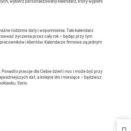
ych, wybierz personalizowany kalendarz, który wypełni
ażne rodzinne daty i wspomnienia. Taki kalendarz
siewać życzenia przez cały rok – będąc przy tym
 pracowników i klientów. Kalendarze firmowe są jednym
 Ponadto pracuje dla Ciebie dzień i noc i może być przy
najważniejszych dat, a kolejne dni i miesiące – będziesz
poklasku. Serio.
Jak 