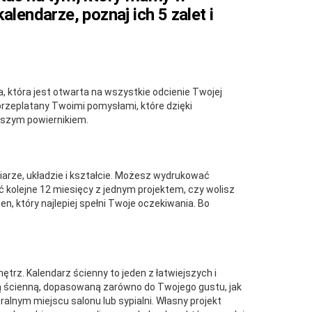
lendarze, poznaj ich 5 zalet i
a, która jest otwarta na wszystkie odcienie Twojej
przeplatany Twoimi pomysłami, które dzięki
pszym powiernikiem.
iarze, układzie i kształcie. Możesz wydrukować
ć kolejne 12 miesięcy z jednym projektem, czy wolisz
 który najlepiej spełni Twoje oczekiwania. Bo
trz. Kalendarz ścienny to jeden z łatwiejszych i
 ścienną, dopasowaną zarówno do Twojego gustu, jak
lnym miejscu salonu lub sypialni. Własny projekt