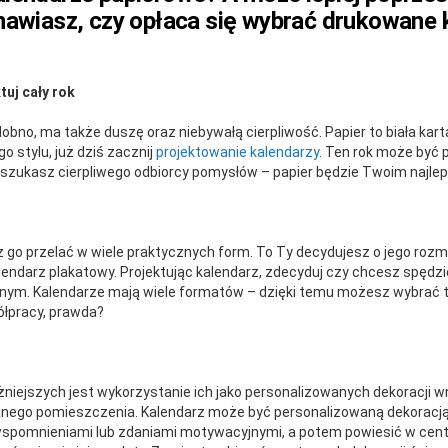
nawiasz, czy opłaca się wybrać drukowane ka
tuj cały rok
obno, ma także duszę oraz niebywałą cierpliwość. Papier to biała kart
o stylu, już dziś zacznij
projektowanie kalendarzy
. Ten rok może być 
i szukasz cierpliwego odbiorcy pomysłów – papier będzie Twoim najle
 go przelać w wiele praktycznych form. To Ty decydujesz o jego rozm
alendarz plakatowy. Projektując kalendarz, zdecyduj czy chcesz spędzi
. Kalendarze mają wiele formatów – dzięki temu możesz wybrać ten,
ółpracy, prawda?
niejszych jest wykorzystanie ich jako personalizowanych dekoracji wnę
ego pomieszczenia. Kalendarz może być personalizowaną dekoracją
 wspomnieniami lub zdaniami motywacyjnymi, a potem powiesić w centra