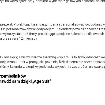
yć najważniejsze daty. Zamiast wybierać z gotowych dekoracji ścienn
prezent. Projektując kalendarz, można spersonalizować go, dodając w
lub personalizowanymi dedykacjami. Kalendarz pozwoli dozować i roz
 wykorzystują też firmy, projektując specjalne kalendarze dla swoich
ą przez całe 12 miesięcy.
12 miesięcy, a bierze bardzo skromną wypłatę – i to tylko jednorazowo.
zację czasu – tak w pracy, jak i poza nią. Dzięki niemu nie przeoczysz 
śmy, kalendarz cierpliwy jest, łaskawy jest, nie zazdrości i nie szuka 
 rzemieślników
rawdź sam dzięki „Age Suit”